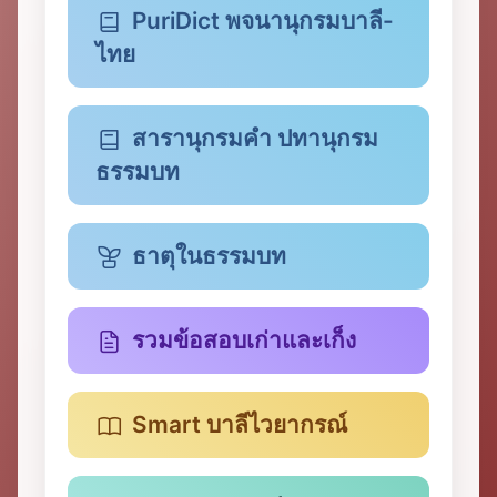
PuriDict พจนานุกรมบาลี-
ไทย
สารานุกรมคำ ปทานุกรม
ธรรมบท
ธาตุในธรรมบท
รวมข้อสอบเก่าและเก็ง
Smart บาลีไวยากรณ์