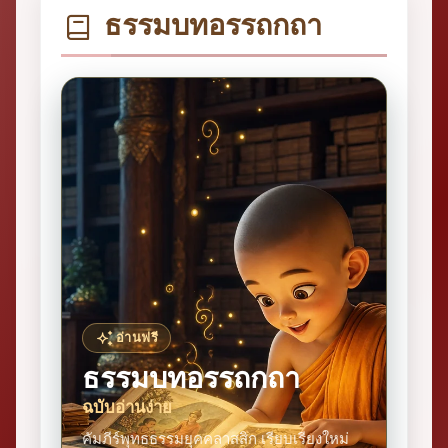
ธรรมบทอรรถกถา
อ่านฟรี
ธรรมบทอรรถกถา
ฉบับอ่านง่าย
คัมภีร์พุทธธรรมยุคคลาสสิก เรียบเรียงใหม่