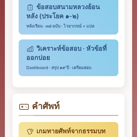
ข้อสอบสนามหลวงย้อน
หลัง (ประโยค ๑-๒)
หลังเรียน · ๓๘ ฉบับ · ไวยากรณ์ + แปล
วิเคราะห์ข้อสอบ · หัวข้อที่
ออกบ่อย
Dashboard · สรุป ๑๙ ปี · เตรียมสอบ
คำศัพท์
เกมทายศัพท์จากธรรมบท