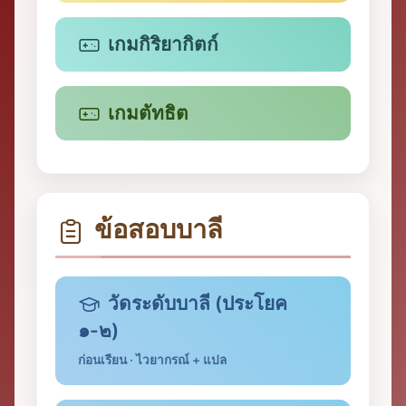
เกมกิริยากิตก์
เกมตัทธิต
ข้อสอบบาลี
วัดระดับบาลี (ประโยค
๑-๒)
ก่อนเรียน · ไวยากรณ์ + แปล