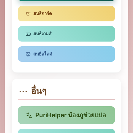
สนธิการ์ด
สนธิเกมส์
สนธิสไลด์
อื่นๆ
PuriHelper น้องภูช่วยแปล