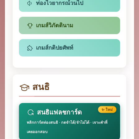
ท่องไวยากรณ์วนไป
เกมส์วิภัตตินาม
เกมส์กติปยศัพท์
สนธิ
✨ ใหม่
สนธิแฟลชการ์ด
พลิกการ์ดท่องสนธิ · กดจำได้/จำไม่ได้ · เจาะคำที่
เคยออกสอบ