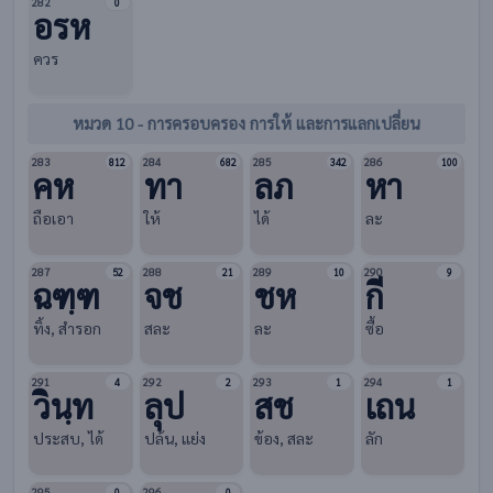
282
0
อรห
ควร
หมวด 10 - การครอบครอง การให้ และการแลกเปลี่ยน
283
284
285
286
812
682
342
100
คห
ทา
ลภ
หา
ถือเอา
ให้
ได้
ละ
287
288
289
290
52
21
10
9
ฉฑฺฑ
จช
ชห
กี
ทิ้ง, สำรอก
สละ
ละ
ซื้อ
291
292
293
294
4
2
1
1
วินฺท
ลุป
สช
เถน
ประสบ, ได้
ปล้น, แย่ง
ข้อง, สละ
ลัก
295
296
0
0