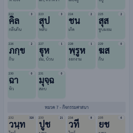
222
223
224
225
3
3
2
2
คิล
สุป
ชน
สุส
กลืนกิน
หลับ
เกิด
ซูบผอม
226
227
228
229
2
1
1
0
ภกฺข
ฐุห
พฺรูห
ฆส
กิน
ถ่ม, บ้วน
งอกงาม
กิน
230
231
0
0
ฉา
มุจฺฉ
หิว
สลบ
หมวด 7 - กิจกรรมศาสนา
232
233
234
235
320
21
8
6
วนฺท
ปูช
วที
ยช
ไหว้
บูชา
ไหว้
บูชา