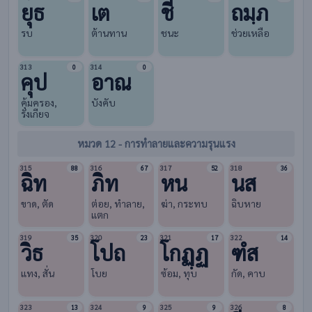
ยุธ
เต
ชี
ถมฺภ
รบ
ต้านทาน
ชนะ
ช่วยเหลือ
313
314
0
0
คุป
อาณ
คุ้มครอง,
บังคับ
รังเกียจ
หมวด 12 - การทำลายและความรุนแรง
315
316
317
318
88
67
52
36
ฉิท
ภิท
หน
นส
ขาด, ตัด
ต่อย, ทำลาย,
ฆ่า, กระทบ
ฉิบหาย
แตก
319
320
321
322
35
23
17
14
วิธ
โปถ
โกฏฺฏ
ฑํส
แทง, สั่น
โบย
ซ้อม, ทุบ
กัด, คาบ
323
324
325
326
13
9
9
8