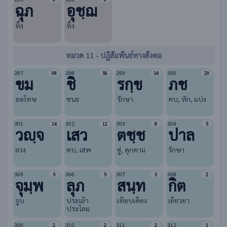
ฉุภ
อุชฺฌ
ทิ้ง
ทิ้ง
หมวด 11 - ปฏิสัมพันธ์ทางสังคม
297
298
299
300
98
56
34
29
ขม
ชิ
รกฺข
ภช
อดโทษ
ชนะ
รักษา
คบ, หัก, แบ่ง
301
302
303
304
14
12
8
5
วญฺจ
เสว
ตชฺช
ปาล
ลวง
คบ, เสพ
ขู่, คุกคาม
รักษา
305
306
307
308
5
5
3
2
จุมฺพ
ลุภ
สนฺท
กิต
จูบ
ประเล้า
เทียบเคียง
เยียวยา
ประโลม
309
310
311
312
2
2
2
1