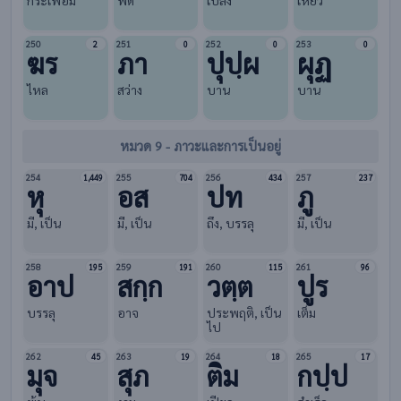
กระเพื่อม
พัด
เปล่ง
เหี่ยว
250
251
252
253
2
0
0
0
ฆร
ภา
ปุปฺผ
ผุฏ
ไหล
สว่าง
บาน
บาน
หมวด 9 - ภาวะและการเป็นอยู่
254
255
256
257
1,449
704
434
237
หุ
อส
ปท
ภู
มี, เป็น
มี, เป็น
ถึง, บรรลุ
มี, เป็น
258
259
260
261
195
191
115
96
อาป
สกฺก
วตฺต
ปูร
บรรลุ
อาจ
ประพฤติ, เป็น
เต็ม
ไป
262
263
264
265
45
19
18
17
มุจ
สุภ
ติม
กปฺป