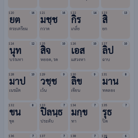
120
121
122
123
16
16
14
13
ยต
มชฺช
กิร
สิ
ตระเตรียม
กวาด
เกลี่ย
ยก
124
125
126
127
12
10
10
10
นุท
สิจ
เอส
ลิป
บรรเทา
หยอด, รด
แสวงหา
ฉาบ
128
129
130
131
10
9
9
8
มาป
วชฺช
ลิข
มาน
เนรมิต
เว้น
เขียน
ทดลอง
132
133
134
135
8
7
7
7
ขน
ปิลนฺธ
มกฺข
รุธ
ขุด
ประดับ
ทา
ปิด
136
137
138
139
7
7
7
6