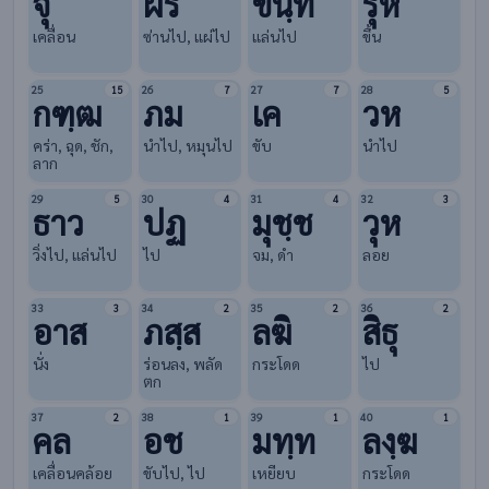
จุ
ผร
ขนฺท
รุห
เคลื่อน
ซ่านไป, แผ่ไป
แล่นไป
ขึ้น
25
26
27
28
15
7
7
5
กฑฺฒ
ภม
เค
วห
คร่า, ฉุด, ชัก,
นำไป, หมุนไป
ขับ
นำไป
ลาก
29
30
31
32
5
4
4
3
ธาว
ปฏ
มุชฺช
วุห
วิ่งไป, แล่นไป
ไป
จม, ดำ
ลอย
33
34
35
36
3
2
2
2
อาส
ภสฺส
ลฆิ
สิธุ
นั่ง
ร่อนลง, พลัด
กระโดด
ไป
ตก
37
38
39
40
2
1
1
1
คล
อช
มทฺท
ลงฺฆ
เคลื่อนคล้อย
ขับไป, ไป
เหยียบ
กระโดด