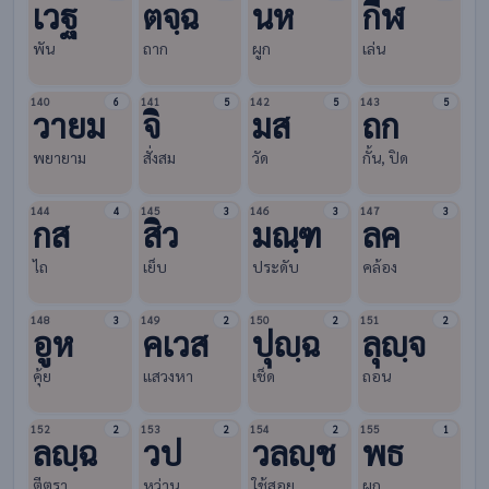
เวฐ
ตจฺฉ
นห
กีฬ
พัน
ถาก
ผูก
เล่น
140
141
142
143
6
5
5
5
วายม
จิ
มส
ถก
พยายาม
สั่งสม
วัด
กั้น, ปิด
144
145
146
147
4
3
3
3
กส
สิว
มณฺฑ
ลค
ไถ
เย็บ
ประดับ
คล้อง
148
149
150
151
3
2
2
2
อูห
คเวส
ปุญฺฉ
ลุญฺจ
คุ้ย
แสวงหา
เช็ด
ถอน
152
153
154
155
2
2
2
1
ลญฺฉ
วป
วลญฺช
พธ
ตีตรา
หว่าน
ใช้สอย
ผูก