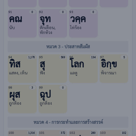
91
92
93
0
0
0
คณ
จุท
วคฺค
นับ
ตักเตือน,
โห่ร้อง
ทักท้วง
หมวด 3 - ประสาทสัมผัส
94
95
96
97
1,170
569
134
5
ทิส
สุ
โลก
อิกฺข
แสดง, เห็น
ฟัง
แลดู
พิจารณา
98
99
3
0
ผุส
ฉุป
ถูกต้อง
ถูกต้อง
หมวด 4 - การกระทำและการสร้างสรรค์
100
101
102
103
1,316
372
280
102