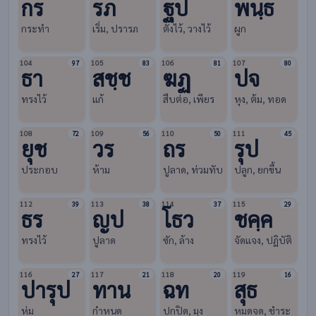
กร
รภ
ฐป
พนฺธ
กระทำ
เริ่ม, ปรารภ
ตั้งไว้, วางไว้
ผูก
104
105
106
107
97
83
81
80
ธา
สชฺช
ฆฏ
ปจ
ทรงไว้
แก้
สืบต่อ, เพียร
หุง, ต้ม, ทอด
108
109
110
111
72
56
50
45
ยุช
วร
ถร
รุป
ประกอบ
ห้าม
ปูลาด, ท่วมทับ
ปลูก, ยกขึ้น
112
113
114
115
39
38
37
29
ธร
ญป
โธว
ชคฺค
ทรงไว้
ปูลาด
ซัก, ล้าง
จัดแจง, ปฏิบัติ
116
117
118
119
27
21
20
16
ปารุป
ทาน
ฉท
สุธ
ห่ม
กำหนด
ปกปิด, มุง
หมดจด, ชำระ