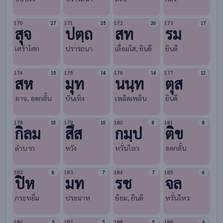
170
171
172
173
27
25
20
17
สุจ
ปตฺถ
สท
รม
เศร้าโศก
ปรารถนา
เลื่อมใส,​ ยินดี
ยินดี
174
175
176
177
15
14
14
12
สห
มุท
นนฺท
ตุส
อาจ, อดกลั้น
บันเทิง
เพลิดเพลิน
ยินดี
178
179
180
181
10
10
8
8
กิลม
สึส
กมฺป
ติข
ลำบาก
หวัง
หวั่นไหว
อดกลั้น
182
183
184
185
8
7
7
6
ปิห
มท
รช
จล
กระหยิ่ม
ประมาท
ย้อม, ยินดี
หวั่นไหว
186
187
188
189
5
5
5
4