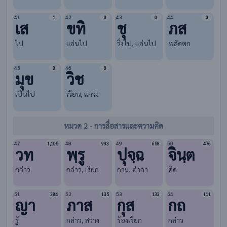
41
42
43
44
1
0
0
0
เส
ขทิ
ชุ
ภส
ไป
แล่นไป
วิ่งไป, แล่นไป
พลัดตก
45
46
0
0
มุข
วิช
เป็นไป
เวียน, แกว่ง
หมวด 2 - การสื่อสารและความคิด
47
48
49
50
1,105
933
658
476
วท
พฺรู
ปุจฺฉ
จินฺต
กล่าว
กล่าว, เรียก
ถาม, อำลา
คิด
51
52
53
54
384
135
133
111
ญา
ภาส
กุส
กถ
รู้
กล่าว, สว่าง
ร้องเรียก
กล่าว