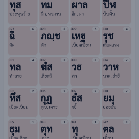
ทุส
ทม
ผาล
ปีฬ
ประทุษร้าย
ฝึก, ทรมาน
ฉีก, ผ่า
บีบคั้น
327
328
329
330
6
6
5
4
ฉิ
ภญฺช
เหฐ
รุช
ตัด
หัก
เบียดเบียน
เสียดแทง
331
332
333
334
4
3
3
2
ทล
ฆํส
วธ
วาห
ทำลาย
เสียดสี
ฆ่า
นวด, ยํ่ายี
335
336
337
338
2
2
2
2
หึส
กุฏ
ธํส
ยมุ
เบียดเบียน
ทุบ, เคาะ
ขยี้
ย่อยยับ
339
340
341
342
1
1
1
0
ธุม
ตุท
ทุ
ตล
เบียดเสียด
เจาะ
เบียดเบียน
เฆี่ยน