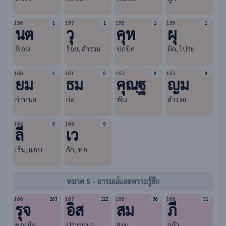
156
157
158
159
1
1
1
1
นต
วุ
คุห
ผุ
ฟ้อน
ร้อย, สำรวม
ปกปิด
ฝัด, โปรย
160
161
162
163
1
0
0
0
ยม
ธม
คุณฺฐ
ญม
กำหนด
ก่อ
พัน
สำรวม
164
165
0
0
ลี
เว
เร้น, แอบ
ถัก, ทอ
หมวด 5 - อารมณ์และความรู้สึก
166
167
168
169
263
122
36
31
รุจ
อิส
สม
ภี
ชอบใจ
ปรารถนา
สงบ
กลัว