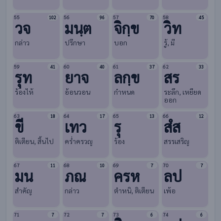
55
56
57
58
102
96
70
45
วจ
มนฺต
จิกฺข
วิท
กล่าว
ปรึกษา
บอก
รู้, มี
59
60
61
62
41
40
37
33
รุท
ยาจ
ลกฺข
สร
ร้องไห้
อ้อนวอน
กำหนด
ระลึก, เหยียด
ออก
63
64
65
66
18
17
13
12
ขี
เทว
รุ
สํส
ติเตียน, สิ้นไป
ครํ่าครวญ
ร้อง
สรรเสริญ
67
68
69
70
11
10
7
7
มน
ภณ
ครห
ลป
สำคัญ
กล่าว
ตำหนิ, ติเตียน
เพ้อ
71
72
73
74
7
7
6
6