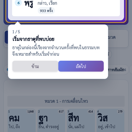
พฺรู
กล่าว, เรียก
6
933 ครั้ง
1 / 5
ตามความหมาย
หมวดธาตุ 8 หมวด
เริ่มจากธาตุที่พบบ่อย
ธาตุในกล่องนี้เรียงจากจำนวนครั้งที่พบในธรรมบท
จึงเหมาะสำหรับเริ่มจำก่อน
วิธีใช้
ดูธาตุเป็นกลุ่มความหมายเพื่อจำภาพรวม
ข้าม
ถัดไป
การเคลื่อนไหว
การสื่อสารและความคิด
ประสาทสัมผัส
46
47
6
หมวด 1 - การเคลื่อนไหว
1
2
3
4
1,840
617
414
279
คม
ฐา
สีท
วิส
ไป, ถึง
ยืน, ดำรงอยู่
นั่ง, แผ่ไป
อยู่, เข้าไป