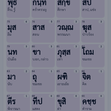
พุธ
กนฺท
สิกฺข
สป
ตื่น, รู้
ครํ่าครวญ
ศึกษา
สาป, แช่ง
75
76
77
78
6
5
3
3
มุส
สาส
วณฺณ
ฆุส
ลืม
สอน
พรรณนา
ป่าวร้อง
79
80
81
82
3
3
3
2
นท
ขา
ภุสฺส
โถม
บันลือ
บอก, กล่าว
เห่า
ชมเชย
83
84
85
86
2
1
1
1
มา
ถุ
ผฑิ
จิต
นับ
ชมเชย
เยาะเย้ย
คิด
87
88
89
90
1
0
0
0
ตีร
ทีป
ขุสิ
คชฺช
พิจารณา
แสดง
ด่า
คำราม