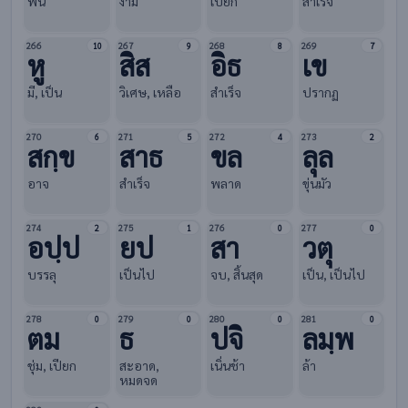
พ้น
งาม
เปียก
สำเร็จ
266
267
268
269
10
9
8
7
หู
สิส
อิธ
เข
มี, เป็น
วิเศษ, เหลือ
สำเร็จ
ปรากฏ
270
271
272
273
6
5
4
2
สกฺข
สาธ
ขล
ลุล
อาจ
สำเร็จ
พลาด
ขุ่นมัว
274
275
276
277
2
1
0
0
อปฺป
ยป
สา
วตุ
บรรลุ
เป็นไป
จบ, สิ้นสุด
เป็น, เป็นไป
278
279
280
281
0
0
0
0
ตม
ธ
ปจิ
ลมฺพ
ชุ่ม, เปียก
สะอาด,
เนิ่นช้า
ล้า
หมดจด