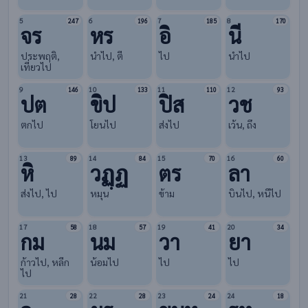
5
6
7
8
247
196
185
170
จร
หร
อิ
นี
ประพฤติ,
นำไป, ตี
ไป
นำไป
เที่ยวไป
9
10
11
12
146
133
110
93
ปต
ขิป
ปิส
วช
ตกไป
โยนไป
ส่งไป
เว้น, ถึง
13
14
15
16
89
84
70
60
หิ
วฏฺฏ
ตร
ลา
ส่งไป, ไป
หมุน
ข้าม
บินไป, หนีไป
17
18
19
20
58
57
41
34
กม
นม
วา
ยา
ก้าวไป, หลีก
น้อมไป
ไป
ไป
ไป
21
22
23
24
28
28
24
18