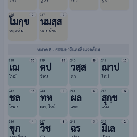
236
237
2
0
โมกฺข
นมสฺส
หลุดพ้น
นอบน้อม
หมวด 8 - ธรรมชาติและสิ่งแวดล้อม
238
239
240
241
36
25
19
16
เฌ
ตป
วสฺส
ฌาป
ไหม้
ร้อน
ตก
ไหม้
242
243
244
245
15
8
6
5
ชล
ทห
ผล
สุกฺข
โพลง
เผา, ไหม้
แตก
แห้ง
246
247
248
249
4
3
3
2
ขุภ
วีช
ฉร
มิเล