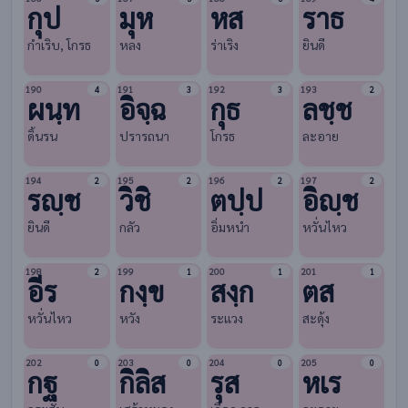
กุป
มุห
หส
ราธ
กำเริบ, โกรธ
หลง
ร่าเริง
ยินดี
190
191
192
193
4
3
3
2
ผนฺท
อิจฺฉ
กุธ
ลชฺช
ดิ้นรน
ปรารถนา
โกรธ
ละอาย
194
195
196
197
2
2
2
2
รญฺช
วิชิ
ตปฺป
อิญฺช
ยินดี
กลัว
อิ่มหนำ
หวั่นไหว
198
199
200
201
2
1
1
1
อีร
กงฺข
สงฺก
ตส
หวั่นไหว
หวัง
ระแวง
สะดุ้ง
202
203
204
205
0
0
0
0
กฐ
กิลิส
รุส
หเร