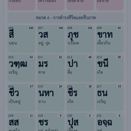
กระสัน
เศร้าหมอง
เดือด ดาล
ละอาย
หมวด 6 - การดำรงชีวิตและชีวภาพ
206
207
208
209
243
144
126
69
สี
วส
ภุช
ขาท
นอน
อยู่, นุ่ง
บริโภค
เคี้ยวกิน
210
211
212
213
63
62
49
39
วฑฺฒ
มร
ปา
ชนี
เจริญ
ตาย
ดื่ม
เกิด
214
215
216
217
37
26
18
15
ชีว
นหา
ชีร
ธน
เป็นอยู่
อาบ
เกิด
เจริญ
218
219
220
221
11
9
6
4
สส
ชร
ปุส
อจฺฉ
หายใจ
แก่, ครํ่าคร่า
เลี้ยงดู
อยู่