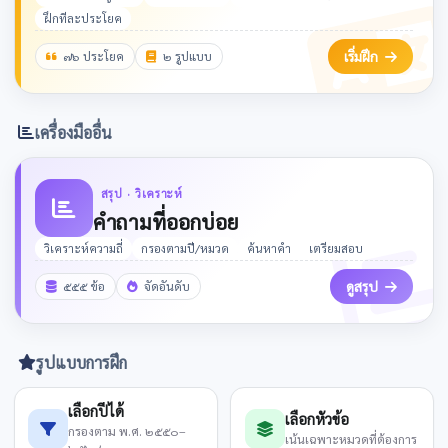
ฝึกทีละประโยค
เริ่มฝึก
๗๖ ประโยค
๒ รูปแบบ
เครื่องมืออื่น
สรุป · วิเคราะห์
คำถามที่ออกบ่อย
วิเคราะห์ความถี่
กรองตามปี/หมวด
ค้นหาคำ
เตรียมสอบ
ดูสรุป
๕๕๕ ข้อ
จัดอันดับ
รูปแบบการฝึก
เลือกปีได้
เลือกหัวข้อ
กรองตาม พ.ศ. ๒๕๕๐–
เน้นเฉพาะหมวดที่ต้องการ
๒๕๖๘