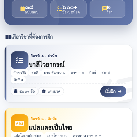
๓๘
๖๐๐+
๒
ฉบับสอบ
ข้อ/ประโยค
วิชา
เลือกวิชาที่ต้องการฝึก
วิชาที่ ๑ · ปรนัย
บาลีไวยากรณ์
อักขรวิธี
สนธิ
นาม-สัพพนาม
อาขยาต
กิตก์
สมาส
ตัทธิต
เริ่มฝึก
๕๐๐+ ข้อ
๗ หมวด
วิชาที่ ๒ · อัตนัย
แปลมคธเป็นไทย
แปลโดยพยัญชนะ
แปลโดยอรรถ
ธรรมบท ภาค ๑-๔